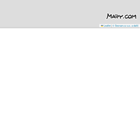
Leaflet
|
© Seznam.cz a.s. a další