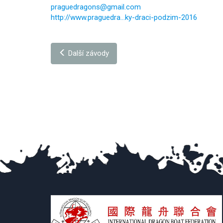
praguedragons@gmail.com
http://www.praguedra...ky-draci-podzim-2016
Další závody