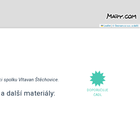
Leaflet
|
© Seznam.cz a.s. a další
i spolku Vltavan Štěchovice.
DOPORUČUJE
a další materiály:
ČADL