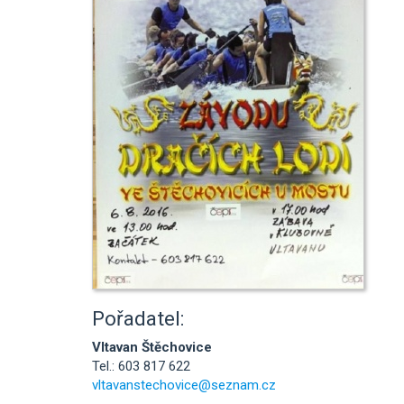
Pořadatel:
Vltavan Štěchovice
Tel.: 603 817 622
vltavanstechovice@seznam.cz