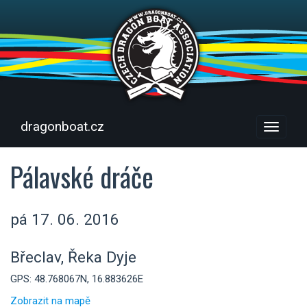
dragonboat.cz
Menu
Pálavské dráče
pá 17. 06. 2016
Břeclav, Řeka Dyje
GPS: 48.768067N, 16.883626E
Zobrazit na mapě