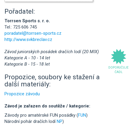
Pořadatel:
Torrsen Sports s. r. o.
Tel.: 725 606 745
poradatel@torrsen-sports.cz
http://www.svkbreclav.cz
Závod juniorských posádek dračích lodí (20 MIX)
Kategorie A - 10 - 14 let
Kategorie B - 15 - 18 let
DOPORUČUJE
ČADL
Propozice, soubory ke stažení a
další materiály:
Propozice závodu
Závod je zařazen do soutěže / kategorie:
Závody pro amatérské FUN posádky (
FUN
)
Národní pohár dračích lodí
NP
)