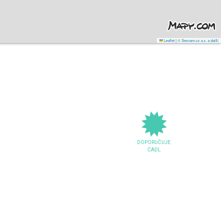
Leaflet
|
© Seznam.cz a.s. a další
DOPORUČUJE
ČADL