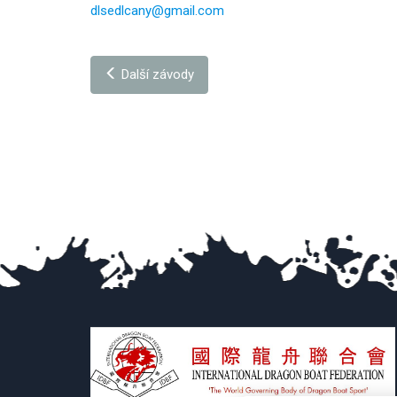
dlsedlcany@gmail.com
Další závody