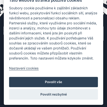
Tato webová stránka používá cookies
Soubory cookie používáme k zajištění základních
funkcí webu, poskytování funkcí sociálních sítí, analýze
návštěvnosti a personalizaci obsahu reklam.
Partnerské služby, které využíváme pro sociální média,
inzerci a analýzy, mohou tyto údaje zkombinovat s
dalšími informacemi, které jste jim poskytli při
používání jejich služeb. K používání potřebujeme Váš
souhlas se zpracováním souborů cookies, které se
dočasně ukládají ve vašem prohlížeči. Používání
souborů cookies můžete přizpůsobit vlastním
preferencím. Toto nastavení můžete kdykoliv změnit.
Nastavení cookies
Ochrana os. údajů
|
Cookies
|
Kontakt
|
Aplikace
Povolit vše
Copyright (c) 2010 - 2026
Česká asociace dračích lodí
, created
Partner-media.cz
Povolit nezbytné
Organizace závodů dračích lodí,
teambulding programy
,
termínovka
závodů