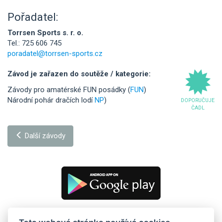
Pořadatel:
Torrsen Sports s. r. o.
Tel.: 725 606 745
poradatel@torrsen-sports.cz
Závod je zařazen do soutěže / kategorie:
Závody pro amatérské FUN posádky (
FUN
)
Národní pohár dračích lodí
NP
)
DOPORUČUJE
ČADL
Další závody