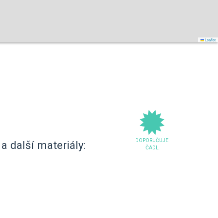
Leaflet
DOPORUČUJE
a další materiály:
ČADL