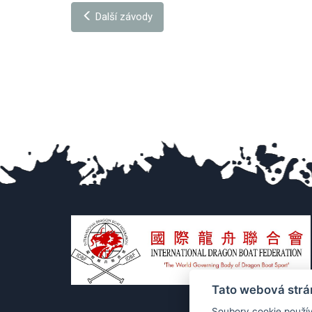
Další závody
Tato webová strá
Soubory cookie použív