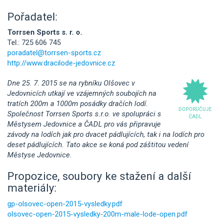
Pořadatel:
Torrsen Sports s. r. o.
Tel.: 725 606 745
poradatel@torrsen-sports.cz
http://www.dracilode-jedovnice.cz
Dne 25. 7. 2015 se na rybníku Olšovec v
Jedovnicích utkají ve vzájemných soubojích na
tratích 200m a 1000m posádky dračích lodí.
DOPORUČUJE
Společnost Torrsen Sports s.r.o. ve spolupráci s
ČADL
Městysem Jedovnice a ČADL pro vás připravuje
závody na lodích jak pro dvacet pádlujících, tak i na lodích pro
deset pádlujících. Tato akce se koná pod záštitou vedení
Městyse Jedovnice.
Propozice, soubory ke stažení a další
materiály:
gp-olsovec-open-2015-vysledky.pdf
olsovec-open-2015-vysledky-200m-male-lode-open.pdf