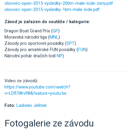
olsovec-open-2015-vysledky-200m-male-lode-zeny.pdf
olsovec-open-2015-vysledky-1km-male-lode.pdf
Závod je zařazen do soutěže / kategorie:
Dragon Boat Grand Prix (
GP
)
Moravská národní liga (
MNL
)
Závody pro sportovní posádky (
SPT
)
Závody pro amatérské FUN posádky (
FUN
)
Národní pohár dračích lodí
NP
)
Video ze závodů:
https://www.youtube.com/watch?
v=LDfl7i8rv98&feature=youtu.be
Foto:
Ladislav Jelínek
Fotogalerie ze závodu