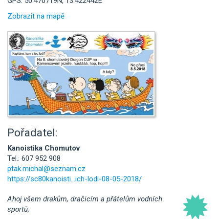
GPS: 50.470719N, 13.422442E
Zobrazit na mapě
Pořadatel:
Kanoistika Chomutov
Tel.: 607 952 908
ptak.michal@seznam.cz
https://sc80kanoisti...ich-lodi-08-05-2018/
Ahoj všem drakům, dračicím a přátelům vodních
sportů,