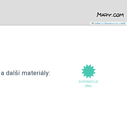
Leaflet
|
© Seznam.cz a.s. a další
a další materiály:
DOPORUČUJE
ČADL