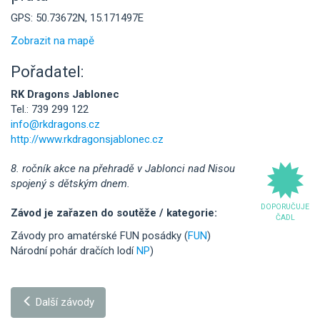
GPS: 50.73672N, 15.171497E
Zobrazit na mapě
Pořadatel:
RK Dragons Jablonec
Tel.: 739 299 122
info@rkdragons.cz
http://www.rkdragonsjablonec.cz
8. ročník akce na přehradě v Jablonci nad Nisou
spojený s dětským dnem.
DOPORUČUJE
Závod je zařazen do soutěže / kategorie:
ČADL
Závody pro amatérské FUN posádky (
FUN
)
Národní pohár dračích lodí
NP
)
Další závody