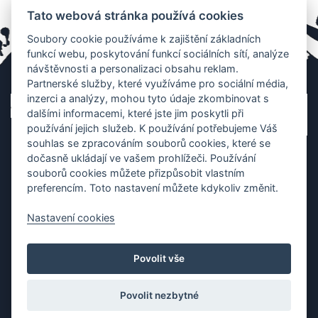
Tato webová stránka používá cookies
Soubory cookie používáme k zajištění základních
funkcí webu, poskytování funkcí sociálních sítí, analýze
návštěvnosti a personalizaci obsahu reklam.
Partnerské služby, které využíváme pro sociální média,
inzerci a analýzy, mohou tyto údaje zkombinovat s
dalšími informacemi, které jste jim poskytli při
používání jejich služeb. K používání potřebujeme Váš
souhlas se zpracováním souborů cookies, které se
dočasně ukládají ve vašem prohlížeči. Používání
souborů cookies můžete přizpůsobit vlastním
preferencím. Toto nastavení můžete kdykoliv změnit.
Nastavení cookies
Ochrana os. údajů
|
Cookies
|
Kontakt
|
Aplikace
Povolit vše
Copyright (c) 2010 - 2026
Česká asociace dračích lodí
, created
Partner-media.cz
Povolit nezbytné
Organizace závodů dračích lodí,
teambulding programy
,
termínovka
závodů