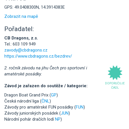
GPS: 49.0408300N, 14.3914383E
Zobrazit na mapě
Pořadatel:
CB Dragons, z.s.
Tel.: 603 109 949
zavody@cbdragons.cz
https://www.cbdragons.cz/bezdrev/
2. ročník závodu na jihu Čech pro sportovní i
amatérské posádky.
DOPORUČUJE
Závod je zařazen do soutěže / kategorie:
ČADL
Dragon Boat Grand Prix (
GP
)
Česká národní liga (
ČNL
)
Závody pro amatérské FUN posádky (
FUN
)
Závody juniorských posádek (
JUN
)
Národní pohár dračích lodí
NP
)