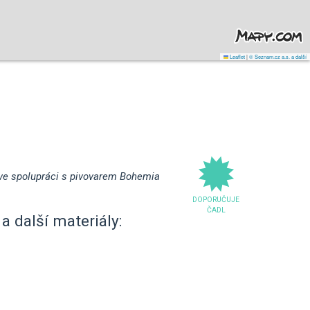
Leaflet
|
© Seznam.cz a.s. a další
i ve spolupráci s pivovarem Bohemia
DOPORUČUJE
ČADL
a další materiály: