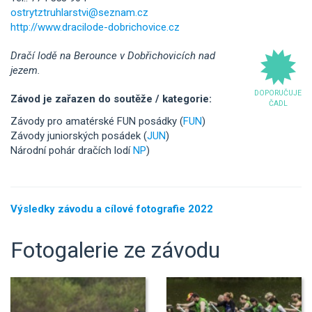
ostrytztruhlarstvi@seznam.cz
http://www.dracilode-dobrichovice.cz
Dračí lodě na Berounce v Dobřichovicích nad
jezem.
DOPORUČUJE
Závod je zařazen do soutěže / kategorie:
ČADL
Závody pro amatérské FUN posádky (
FUN
)
Závody juniorských posádek (
JUN
)
Národní pohár dračích lodí
NP
)
Výsledky závodu a cílové fotografie 2022
Fotogalerie ze závodu