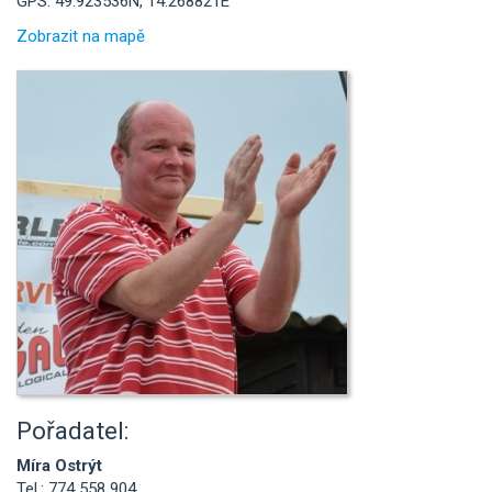
GPS: 49.923536N, 14.268821E
Zobrazit na mapě
Pořadatel:
Míra Ostrýt
Tel.: 774 558 904