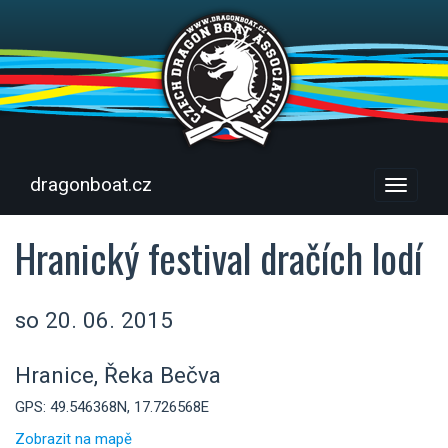
dragonboat.cz
Menu
Hranický festival dračích lodí
so 20. 06. 2015
Hranice, Řeka Bečva
GPS: 49.546368N, 17.726568E
Zobrazit na mapě