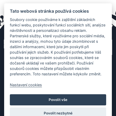
Tato webová stránka používá cookies
Soubory cookie používáme k zajištění základních
funkcí webu, poskytování funkcí sociálních sítí, analýze
návštěvnosti a personalizaci obsahu reklam.
Partnerské služby, které využíváme pro sociální média,
inzerci a analýzy, mohou tyto údaje zkombinovat s
dalšími informacemi, které jste jim poskytli při
používání jejich služeb. K používání potřebujeme Váš
souhlas se zpracováním souborů cookies, které se
dočasně ukládají ve vašem prohlížeči. Používání
souborů cookies můžete přizpůsobit vlastním
preferencím. Toto nastavení můžete kdykoliv změnit.
Nastavení cookies
Ochrana os. údajů
|
Cookies
|
Kontakt
|
Aplikace
Povolit vše
Copyright (c) 2010 - 2026
Česká asociace dračích lodí
, created
Partner-media.cz
Povolit nezbytné
Organizace závodů dračích lodí,
teambulding programy
,
termínovka