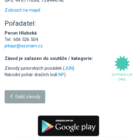
GPS: 49.677163N, 15.844479E
Zobrazit na mapě
Pořadatel:
Perun Hluboká
Tel.: 606 526 504
jirkapr@seznam.cz
Závod je zařazen do soutěže / kategorie:
Závody juniorských posádek (
JUN
)
Národní pohár dračích lodí
NP
)
DOPORUČUJE
ČADL
Další závody