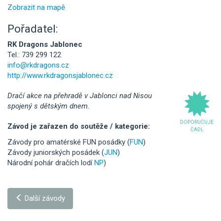
Zobrazit na mapě
Pořadatel:
RK Dragons Jablonec
Tel.: 739 299 122
info@rkdragons.cz
http://www.rkdragonsjablonec.cz
Dračí akce na přehradě v Jablonci nad Nisou
spojený s dětským dnem.
DOPORUČUJE
Závod je zařazen do soutěže / kategorie:
ČADL
Závody pro amatérské FUN posádky (
FUN
)
Závody juniorských posádek (
JUN
)
Národní pohár dračích lodí
NP
)
Další závody