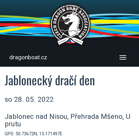
dragonboat.cz
Menu
Jablonecký dračí den
so 28. 05. 2022
Jablonec nad Nisou, Přehrada Mšeno, U
prutu
GPS: 50.73672N, 15.171497E