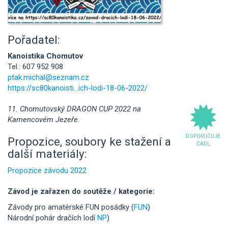
Pořadatel:
Kanoistika Chomutov
Tel.: 607 952 908
ptak.michal@seznam.cz
https://sc80kanoisti...ich-lodi-18-06-2022/
11. Chomutovský DRAGON CUP 2022 na
Kamencovém Jezeře.
DOPORUČUJE
Propozice, soubory ke stažení a
ČADL
další materiály:
Propozice závodu 2022
Závod je zařazen do soutěže / kategorie:
Závody pro amatérské FUN posádky (
FUN
)
Národní pohár dračích lodí
NP
)