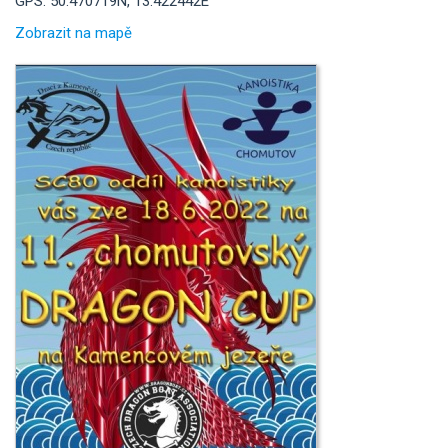
GPS: 50.470719N, 13.422442E
Zobrazit na mapě