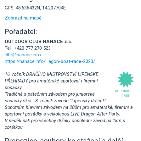
GPS: 48.636432N, 14.207704E
Zobrazit na mapě
Pořadatel:
OUTDOOR CLUB HANACE z.s.
Tel.: +420 777 270 523
ldbr@hanace.info
https://hanace.info/...agon-boat-race-2023/
16. ročník DRAČÍHO MISTROVSTVÍ LIPENSKÉ
PŘEHRADY pro amatérské sportovní i firemní
posádky.
DOPORUČUJE
Tradičně s pátečním závodem pro juniorské
ČADL
posádky škol - 8. ročník závodu "Lipenský dráček".
Sobotním hlavním závodem na 200m pro amatérské, firemní a
sportovní posádky a velkolepou LIVE Dragon After Party.
V neděli pak pro všechny držáky dopolední závod na 1km s
obrátkou.
Propozice, soubory ke stažení a další