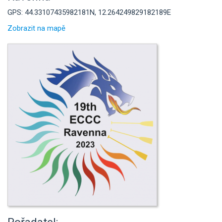
GPS: 44.33107435982181N, 12.264249829182189E
Zobrazit na mapě
Pořadatel: