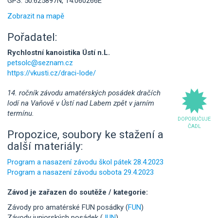
GPS: 50.625897N, 14.060266E
Zobrazit na mapě
Pořadatel:
Rychlostní kanoistika Ústí n.L.
petsolc@seznam.cz
https://vkusti.cz/draci-lode/
14. ročník závodu amatérských posádek dračích
lodí na Vaňově v Ústí nad Labem zpět v jarním
termínu.
DOPORUČUJE
ČADL
Propozice, soubory ke stažení a
další materiály:
Program a nasazení závodu škol pátek 28.4.2023
Program a nasazení závodu sobota 29.4.2023
Závod je zařazen do soutěže / kategorie:
Závody pro amatérské FUN posádky (
FUN
)
Závody juniorských posádek (
JUN
)