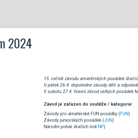
em 2024
15. ročník závodu amatérských posádek dračíc
V pátek 26.4. dopoledne závody dětí a odpoledne
V sobotu 27.4. hlavní závod velkých posádek M
Závod je zařazen do soutěže / kategorie:
Závody pro amatérské FUN posádky (
FUN
)
Závody juniorských posádek (
JUN
)
Národní pohár dračích lodí
NP
)