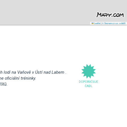
Leaflet
|
© Seznam.cz a.s. a další
h lodí na Vaňově v Ústí nad Labem .
 oficiální tréninky.
DOPORUČUJE
IXů.
ČADL