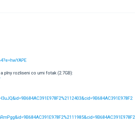
nb4?e=hwYAPE
 a plny rozliseni co umi fotak (2.7GB):
W
kdMYH3uJQ&id=9B684AC391E978F2%2112403&cid=9B684AC391E978F2
DGghRmPgg&id=9B684AC391E978F2%2111985&cid=9B684AC391E978F2