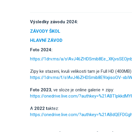
Výsledky závodu 2024:
ZÁVODY ŠKOL
HLAVNÍ ZÁVOD
Foto 2024:
https://1drv.ms/a/s!AvJ46ZHDSmib8Ee_XKjvsSEOj
Zipy ke stazeni, kvuli velikosti tam je Full HD (400MB)
https://1drv.ms/f/s!AvJ46ZHDSmib8E9IxjisoOV-xbI
Foto 2023
, ve sloze je online galerie + zipy:
https://onedrive.live.com/?authkey=%21ABTIpk
A
2022 t
aktez:
https://onedrive.live.com/?authkey=%21ABdQEF