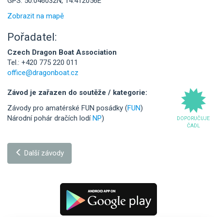
GPS: 50.046032N, 14.412056E
Zobrazit na mapě
Pořadatel:
Czech Dragon Boat Association
Tel.: +420 775 220 011
office@dragonboat.cz
Závod je zařazen do soutěže / kategorie:
Závody pro amatérské FUN posádky (
FUN
)
Národní pohár dračích lodí
NP
)
DOPORUČUJE
ČADL
Další závody