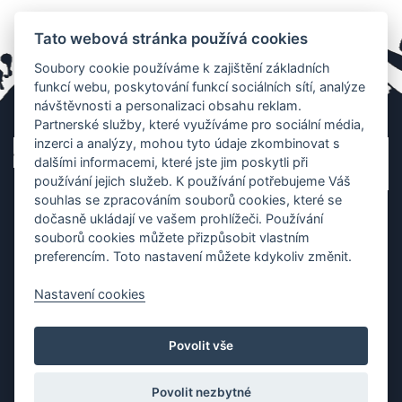
Tato webová stránka používá cookies
Soubory cookie používáme k zajištění základních
funkcí webu, poskytování funkcí sociálních sítí, analýze
návštěvnosti a personalizaci obsahu reklam.
Partnerské služby, které využíváme pro sociální média,
inzerci a analýzy, mohou tyto údaje zkombinovat s
dalšími informacemi, které jste jim poskytli při
používání jejich služeb. K používání potřebujeme Váš
souhlas se zpracováním souborů cookies, které se
dočasně ukládají ve vašem prohlížeči. Používání
souborů cookies můžete přizpůsobit vlastním
preferencím. Toto nastavení můžete kdykoliv změnit.
Nastavení cookies
Ochrana os. údajů
|
Cookies
|
Kontakt
|
Aplikace
Povolit vše
Copyright (c) 2010 - 2026
Česká asociace dračích lodí
, created
Partner-media.cz
Povolit nezbytné
Organizace závodů dračích lodí,
teambulding programy
,
termínovka