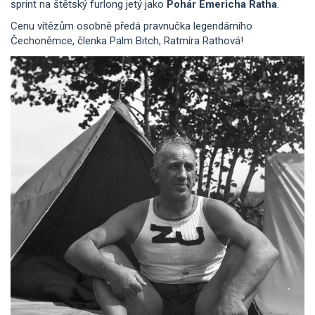
sprint na štětský furlong jetý jako
Pohár Emericha Ratha
.
Cenu vítězům osobně předá pravnučka legendárního
Čechoněmce, členka Palm Bitch, Ratmíra Rathová!