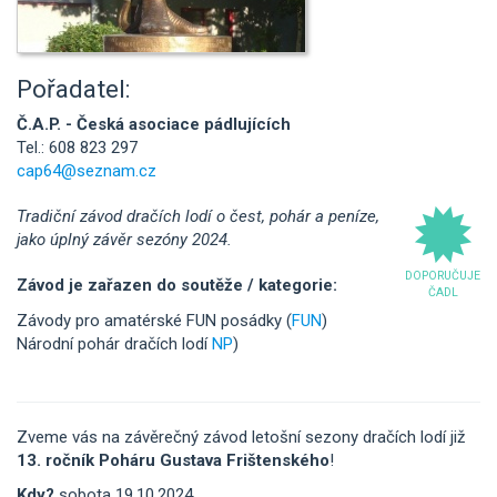
Pořadatel:
Č.A.P. - Česká asociace pádlujících
Tel.: 608 823 297
cap64@seznam.cz
Tradiční závod dračích lodí o čest, pohár a peníze,
jako úplný závěr sezóny 2024.
DOPORUČUJE
Závod je zařazen do soutěže / kategorie:
ČADL
Závody pro amatérské FUN posádky (
FUN
)
Národní pohár dračích lodí
NP
)
Zveme vás na závěrečný závod letošní sezony dračích lodí již
13. ročník Poháru Gustava Frištenského
!
Kdy?
sobota 19.10.2024