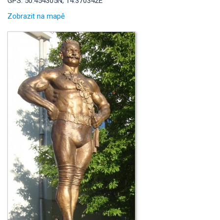
GPS: 50.454305N, 14.370342E
Zobrazit na mapě