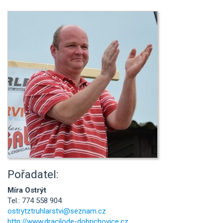
Pořadatel:
Míra Ostrýt
Tel.: 774 558 904
ostrytztruhlarstvi@seznam.cz
http://www.dracilode-dobrichovice.cz