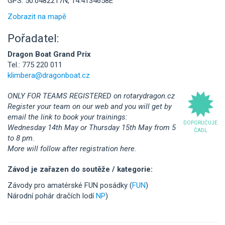
GPS: 50.0482217N, 14.4134658E
Zobrazit na mapě
Pořadatel:
Dragon Boat Grand Prix
Tel.: 775 220 011
klimbera@dragonboat.cz
ONLY FOR TEAMS REGISTERED on rotarydragon.cz
Register your team on our web and you will get by
email the link to book your trainings:
DOPORUČUJE
Wednesday 14th May or Thursday 15th May from 5
ČADL
to 8 pm.
More will follow after registration here.
Závod je zařazen do soutěže / kategorie:
Závody pro amatérské FUN posádky (
FUN
)
Národní pohár dračích lodí
NP
)