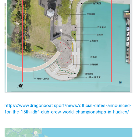
https://www.dragonboat.sport/news/official-dates-announced-
for-the-15th-idbf-club-crew-world-championships-in-hualien/