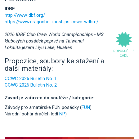
IDBF
http://www.idbf.org/
https://www.dragonbo...ionships-ccwc-wdbrc/
2026 IDBF Club Crew World Championships - MS
klubových posádek poprvé na Taiwanu!
Lokalita jezera Liyu Lake, Hualien.
DOPORUČUJE
ČADL
Propozice, soubory ke stažení a
další materiály:
CCWC 2026 Bulletin No. 1
CCWC 2026 Bulletin No. 2
Závod je zařazen do soutěže / kategorie:
Závody pro amatérské FUN posádky (
FUN
)
Národní pohár dračích lodí
NP
)