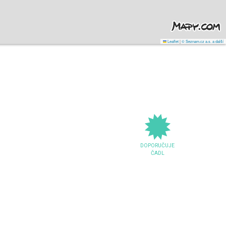
Leaflet
|
© Seznam.cz a.s. a další
DOPORUČUJE
ČADL