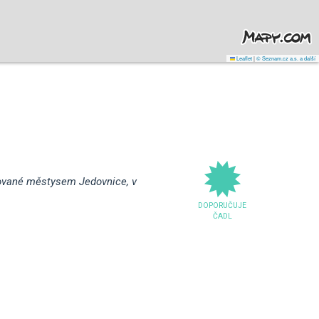
Leaflet
|
© Seznam.cz a.s. a další
rované městysem Jedovnice, v
DOPORUČUJE
ČADL