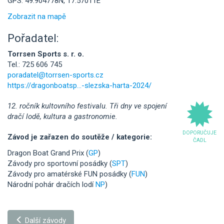
GPS: 49.904778N, 17.57011E
Zobrazit na mapě
Pořadatel:
Torrsen Sports s. r. o.
Tel.: 725 606 745
poradatel@torrsen-sports.cz
https://dragonboatsp...-slezska-harta-2024/
12. ročník kultovního festivalu. Tři dny ve spojení
dračí lodě, kultura a gastronomie.
DOPORUČUJE
Závod je zařazen do soutěže / kategorie:
ČADL
Dragon Boat Grand Prix (
GP
)
Závody pro sportovní posádky (
SPT
)
Závody pro amatérské FUN posádky (
FUN
)
Národní pohár dračích lodí
NP
)
Další závody