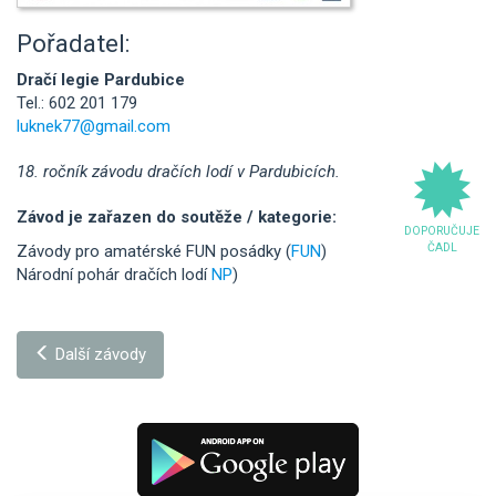
Pořadatel:
Dračí legie Pardubice
Tel.: 602 201 179
luknek77@gmail.com
18. ročník závodu dračích lodí v Pardubicích.
Závod je zařazen do soutěže / kategorie:
DOPORUČUJE
ČADL
Závody pro amatérské FUN posádky (
FUN
)
Národní pohár dračích lodí
NP
)
Další závody