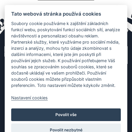
Tato webová stránka používá cookies
Soubory cookie používáme k zajištění základních
funkcí webu, poskytování funkcí sociálních sítí, analýze
návštěvnosti a personalizaci obsahu reklam.
Partnerské služby, které využíváme pro sociální média,
inzerci a analýzy, mohou tyto údaje zkombinovat s
dalšími informacemi, které jste jim poskytli při
používání jejich služeb. K používání potřebujeme Váš
souhlas se zpracováním souborů cookies, které se
dočasně ukládají ve vašem prohlížeči. Používání
souborů cookies můžete přizpůsobit vlastním
preferencím. Toto nastavení můžete kdykoliv změnit.
Nastavení cookies
Ochrana os. údajů
|
Cookies
|
Kontakt
|
Aplikace
Povolit vše
Copyright (c) 2010 - 2026
Česká asociace dračích lodí
, created
Partner-media.cz
Povolit nezbytné
Organizace závodů dračích lodí,
teambulding programy
,
termínovka