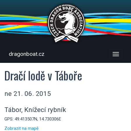
dragonboat.cz
Menu
Dračí lodě v Táboře
ne 21. 06. 2015
Tábor, Knížecí rybník
GPS: 49.413507N, 14.730306E
Zobrazit na mapě