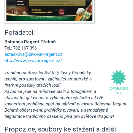
Pořadatel:
Bohemia Regent Třeboň
Tel.: 702 167 396
astaskova@pivovar-regent.cz
http://www.pivovar-regent.cz/
Tradiční mistrovství Světa (slavný třeboňský
rybník) pro sportovní i začínající amatérské a
firemní posádky dračích lodí!
DOPORUČUJE
Závod se jede na městské pláži s tobogánem a
ČADL
slavnostní galavečer s vyhlášením výsledků a LIVE
koncertem proběhne opět na nádvoří pivovaru Bohemia Regent.
Bohaté občerstvení, prohlídky pivovaru a samozřejmě
degustace tradičního českého piva pro světové dragony!
Propozice, soubory ke stažení a další