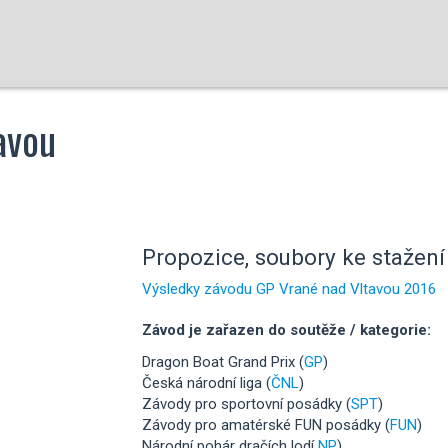
avou
Propozice, soubory ke stažení 
Výsledky závodu GP Vrané nad Vltavou 2016
Závod je zařazen do soutěže / kategorie:
Dragon Boat Grand Prix (
GP
)
Česká národní liga (
ČNL
)
Závody pro sportovní posádky (
SPT
)
Závody pro amatérské FUN posádky (
FUN
)
Národní pohár dračích lodí
NP
)