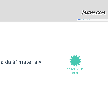
Leaflet
|
© Seznam.cz a.s. a další
a další materiály:
DOPORUČUJE
ČADL