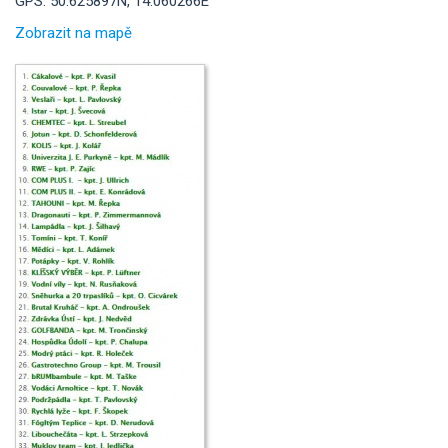
GPS: 50.625897N, 14.060266E
Zobrazit na mapě