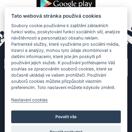
Tato webová stránka používá cookies
Soubory cookie používáme k zajištění základních
funkcí webu, poskytování funkcí sociálních sítí, analýze
návštěvnosti a personalizaci obsahu reklam.
Partnerské služby, které využíváme pro sociální média,
inzerci a analýzy, mohou tyto údaje zkombinovat s
dalšími informacemi, které jste jim poskytli při
používání jejich služeb. K používání potřebujeme Váš
souhlas se zpracováním souborů cookies, které se
dočasně ukládají ve vašem prohlížeči. Používání
souborů cookies můžete přizpůsobit vlastním
preferencím. Toto nastavení můžete kdykoliv změnit.
Nastavení cookies
Ochrana os. údajů
|
Cookies
|
Kontakt
|
Aplikace
Povolit vše
Copyright (c) 2010 - 2026
Česká asociace dračích lodí
, created