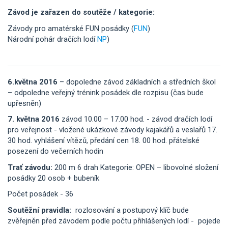
Závod je zařazen do soutěže / kategorie:
Závody pro amatérské FUN posádky (
FUN
)
Národní pohár dračích lodí
NP
)
6.května 2016
– dopoledne závod základních a středních škol
– odpoledne veřejný trénink posádek dle rozpisu (čas bude
upřesněn)
7. května 2016
závod 10.00 – 17.00 hod. - závod dračích lodí
pro veřejnost - vložené ukázkové závody kajakářů a veslařů 17.
30 hod. vyhlášení vítězů, předání cen 18. 00 hod. přátelské
posezení do večerních hodin
Trať závodu:
200 m 6 drah Kategorie: OPEN – libovolné složení
posádky 20 osob + bubeník
Počet posádek - 36
Soutěžní pravidla:
rozlosování a postupový klíč bude
zvěřejněn před závodem podle počtu přihlášených lodí - pojede