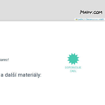
Leaflet
|
© Seznam.cz a.s. a další
karec!
DOPORUČUJE
ČADL
a další materiály: