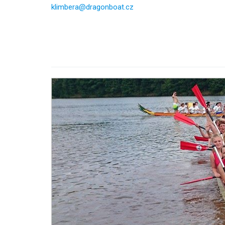
klimbera@dragonboat.cz