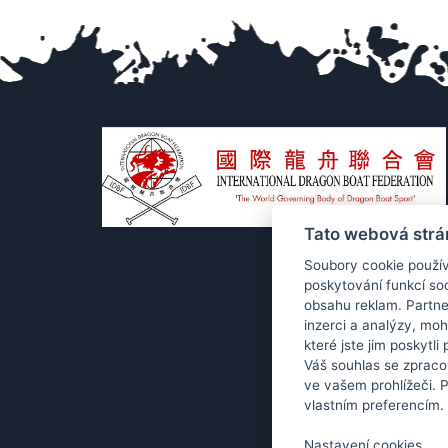
Tato webová strá
Soubory cookie použív
poskytování funkcí soc
obsahu reklam. Partne
inzerci a analýzy, mo
které jste jim poskytli
Váš souhlas se zpraco
ve vašem prohlížeči. 
vlastním preferencím.
Co
Nastavení cookies