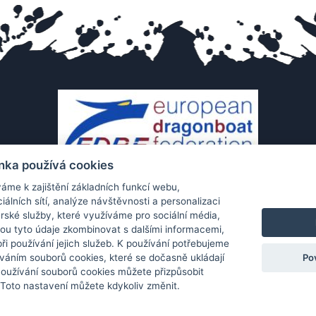
nka používá cookies
áme k zajištění základních funkcí webu,
iálních sítí, analýze návštěvnosti a personalizaci
rské služby, které využíváme pro sociální média,
hou tyto údaje zkombinovat s dalšími informacemi,
 při používání jejich služeb. K používání potřebujeme
Po
váním souborů cookies, které se dočasně ukládají
Používání souborů cookies můžete přizpůsobit
Ochrana os. údajů
|
Cookies
|
Kontakt
|
Aplikace
 Toto nastavení můžete kdykoliv změnit.
pyright (c) 2010 - 2026
Česká asociace dračích lodí
, created
Partner-media