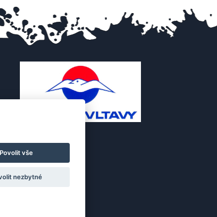
Povolit vše
volit nezbytné
.cz