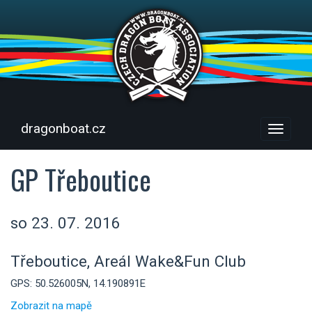
dragonboat.cz
Menu
GP Třeboutice
so 23. 07. 2016
Třeboutice, Areál Wake&Fun Club
GPS: 50.526005N, 14.190891E
Zobrazit na mapě