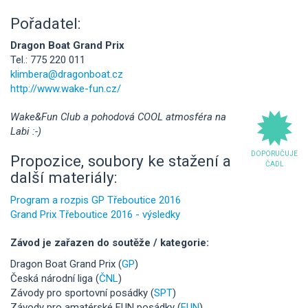
Pořadatel:
Dragon Boat Grand Prix
Tel.: 775 220 011
klimbera@dragonboat.cz
http://www.wake-fun.cz/
Wake&Fun Club a pohodová COOL atmosféra na
Labi :-)
DOPORUČUJE
Propozice, soubory ke stažení a
ČADL
další materiály:
Program a rozpis GP Třeboutice 2016
Grand Prix Třeboutice 2016 - výsledky
Závod je zařazen do soutěže / kategorie:
Dragon Boat Grand Prix (
GP
)
Česká národní liga (
ČNL
)
Závody pro sportovní posádky (
SPT
)
Závody pro amatérské FUN posádky (
FUN
)