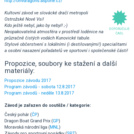
http://onvdragons.aspone.cz/
Kultovní závod ve slovácké dračí metropoli
Ostrožské Nové Vsi!
Kdo ještě nebyl, jako by nebyl! ;-)
DOPORUČUJE
Neopakovatelná atmosféra v prostředí loděnice na
ČADL
průzračně čistých vodách Kunovické tabule.
Stylové občerstvení s lokálními (i destilovanými!) specialitami
a osobní nasazení pořadatelů ve sportovní i společenské části!
Propozice, soubory ke stažení a další
materiály:
Propozice závodu 2017
Program závodů - sobota 12.8.2017
Program závodů - neděle 13.8.2017
Závod je zařazen do soutěže / kategorie:
Český pohár (
ČP
)
Dragon Boat Grand Prix (
GP
)
Moravská národní liga (
MNL
)
Závody pro sportovní posádky (
SPT
)