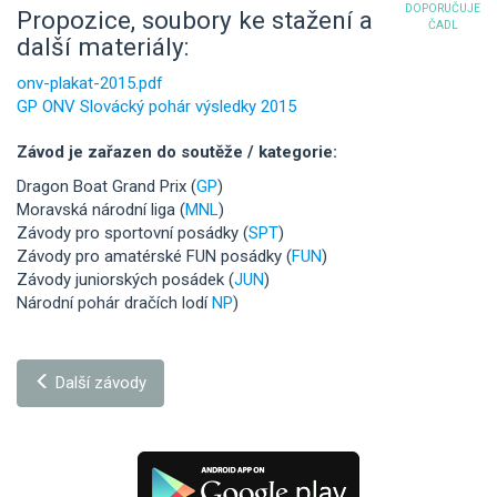
DOPORUČUJE
Propozice, soubory ke stažení a
ČADL
další materiály:
onv-plakat-2015.pdf
GP ONV Slovácký pohár výsledky 2015
Závod je zařazen do soutěže / kategorie:
Dragon Boat Grand Prix (
GP
)
Moravská národní liga (
MNL
)
Závody pro sportovní posádky (
SPT
)
Závody pro amatérské FUN posádky (
FUN
)
Závody juniorských posádek (
JUN
)
Národní pohár dračích lodí
NP
)
Další závody