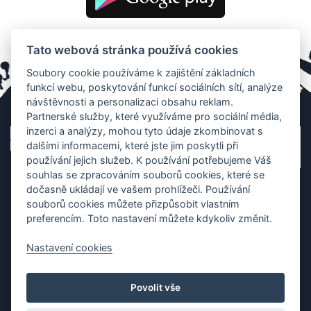
Tato webová stránka používá cookies
Soubory cookie používáme k zajištění základních
funkcí webu, poskytování funkcí sociálních sítí, analýze
návštěvnosti a personalizaci obsahu reklam.
Partnerské služby, které využíváme pro sociální média,
inzerci a analýzy, mohou tyto údaje zkombinovat s
dalšími informacemi, které jste jim poskytli při
používání jejich služeb. K používání potřebujeme Váš
souhlas se zpracováním souborů cookies, které se
dočasně ukládají ve vašem prohlížeči. Používání
souborů cookies můžete přizpůsobit vlastním
preferencím. Toto nastavení můžete kdykoliv změnit.
Nastavení cookies
Ochrana os. údajů
|
Cookies
|
Kontakt
|
Aplikace
Povolit vše
Copyright (c) 2010 - 2026
Česká asociace dračích lodí
, created