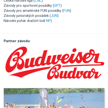
Česká národní liga (
ČNL
)
Závody pro sportovní posádky (
SPT
)
Závody pro amatérské FUN posádky (
FUN
)
Závody juniorských posádek (
JUN
)
Národní pohár dračích lodí
NP
)
Partner závodu: