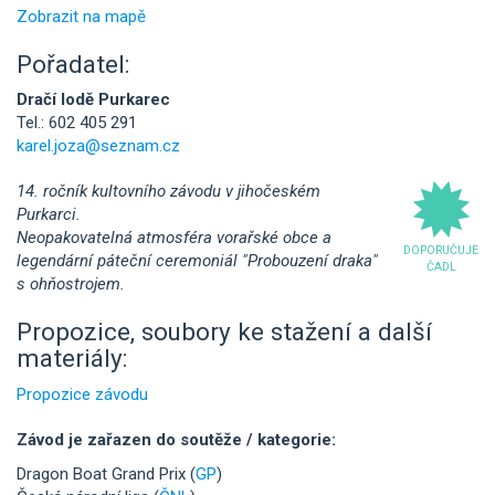
Zobrazit na mapě
Pořadatel:
Dračí lodě Purkarec
Tel.: 602 405 291
karel.joza@seznam.cz
14. ročník kultovního závodu v jihočeském
Purkarci.
Neopakovatelná atmosféra vorařské obce a
DOPORUČUJE
legendární páteční ceremoniál "Probouzení draka"
ČADL
s ohňostrojem.
Propozice, soubory ke stažení a další
materiály:
Propozice závodu
Závod je zařazen do soutěže / kategorie:
Dragon Boat Grand Prix (
GP
)