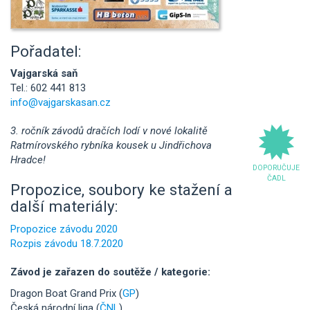
Pořadatel:
Vajgarská saň
Tel.: 602 441 813
info@vajgarskasan.cz
3. ročník závodů dračích lodí v nové lokalitě
Ratmírovského rybníka kousek u Jindřichova
Hradce!
DOPORUČUJE
ČADL
Propozice, soubory ke stažení a
další materiály:
Propozice závodu 2020
Rozpis závodu 18.7.2020
Závod je zařazen do soutěže / kategorie:
Dragon Boat Grand Prix (
GP
)
Česká národní liga (
ČNL
)