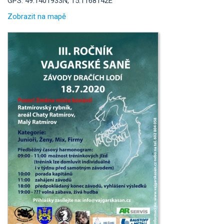
GPS: 49.1401933N, 15.1168142E
Zobrazit na mapě