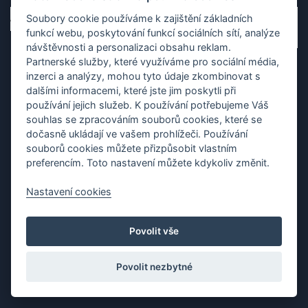
Soubory cookie používáme k zajištění základních
funkcí webu, poskytování funkcí sociálních sítí, analýze
návštěvnosti a personalizaci obsahu reklam.
Partnerské služby, které využíváme pro sociální média,
inzerci a analýzy, mohou tyto údaje zkombinovat s
dalšími informacemi, které jste jim poskytli při
používání jejich služeb. K používání potřebujeme Váš
souhlas se zpracováním souborů cookies, které se
dočasně ukládají ve vašem prohlížeči. Používání
Ochrana os. údajů
|
Cookies
|
Kontakt
|
Aplikace
souborů cookies můžete přizpůsobit vlastním
preferencím. Toto nastavení můžete kdykoliv změnit.
Copyright (c) 2010 - 2026
Česká asociace dračích lodí
, created
Partner-media.cz
Nastavení cookies
Organizace závodů dračích lodí,
teambulding programy
,
termínovka
závodů
Povolit vše
Povolit nezbytné