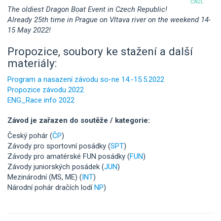
ČADL
The oldiest Dragon Boat Event in Czech Republic!
Already 25th time in Prague on Vltava river on the weekend 14-
15 May 2022!
Propozice, soubory ke stažení a další
materiály:
Program a nasazení závodu so-ne 14.-15.5.2022
Propozice závodu 2022
ENG_Race info 2022
Závod je zařazen do soutěže / kategorie:
Český pohár (
ČP
)
Závody pro sportovní posádky (
SPT
)
Závody pro amatérské FUN posádky (
FUN
)
Závody juniorských posádek (
JUN
)
Mezinárodní (MS, ME) (
INT
)
Národní pohár dračích lodí
NP
)