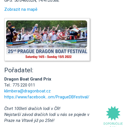
GPS: 50.046032N, 14.412056E
Zobrazit na mapě
Pořadatel:
Dragon Boat Grand Prix
Tel.: 775 220 011
klimbera@dragonboat.cz
https://www.facebook...om/PragueDBfestival/
Čtvrt 100letí dračích lodí v ČR!
Nejstarší závod dračích lodí u nás se pojede v
Praze na Vltavě již po 25té!
DOPORUČUJE