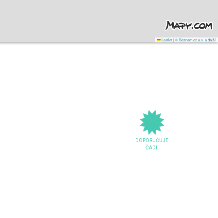
Leaflet
|
© Seznam.cz a.s. a další
DOPORUČUJE
ČADL