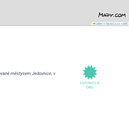
Leaflet
|
© Seznam.cz a.s. a další
rované městysem Jedovnice, v
DOPORUČUJE
ČADL