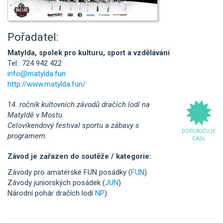
Pořadatel:
Matylda, spolek pro kulturu, sport a vzdělávání
Tel.: 724 942 422
info@matylda.fun
http://www.matylda.fun/
14. ročník kultovních závodů dračích lodí na
Matyldě v Mostu.
Celovíkendový festival sportu a zábavy s
DOPORUČUJE
programem.
ČADL
Závod je zařazen do soutěže / kategorie:
Závody pro amatérské FUN posádky (
FUN
)
Závody juniorských posádek (
JUN
)
Národní pohár dračích lodí
NP
)