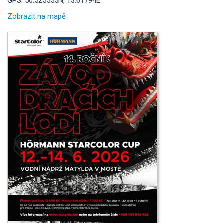
GPS: 50.525555N, 13.61794E
Zobrazit na mapě