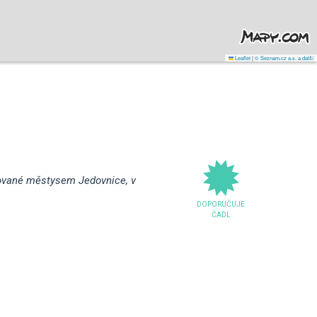
Leaflet
|
© Seznam.cz a.s. a další
rované městysem Jedovnice, v
DOPORUČUJE
ČADL