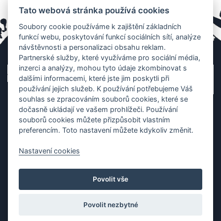
Tato webová stránka používá cookies
Soubory cookie používáme k zajištění základních
funkcí webu, poskytování funkcí sociálních sítí, analýze
návštěvnosti a personalizaci obsahu reklam.
Partnerské služby, které využíváme pro sociální média,
inzerci a analýzy, mohou tyto údaje zkombinovat s
dalšími informacemi, které jste jim poskytli při
používání jejich služeb. K používání potřebujeme Váš
souhlas se zpracováním souborů cookies, které se
dočasně ukládají ve vašem prohlížeči. Používání
souborů cookies můžete přizpůsobit vlastním
preferencím. Toto nastavení můžete kdykoliv změnit.
Nastavení cookies
Ochrana os. údajů
|
Cookies
|
Kontakt
|
Aplikace
Povolit vše
Copyright (c) 2010 - 2026
Česká asociace dračích lodí
, created
Partner-media.cz
Povolit nezbytné
Organizace závodů dračích lodí,
teambulding programy
,
termínovka
závodů