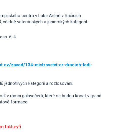
ympijského centra v Labe Aréně v Račicích.
 včetně veteránských a juniorských kategorií.
esp. 6-4.
t.cz/zavod/134-mistrovstvi-cr-dracich-lodi-
jednotlivých kategorií a rozlosování.
lodí v rámci galavečerů, které se budou konat v grand
atové formace.
m faktury!)