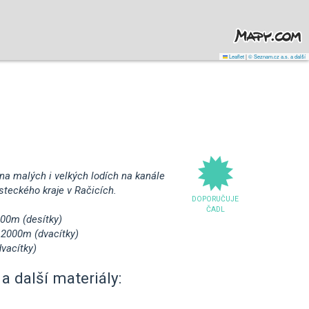
Leaflet
|
© Seznam.cz a.s. a další
na malých i velkých lodích na kanále
teckého kraje v Račicích.
DOPORUČUJE
ČADL
000m (desítky)
 2000m (dvacítky)
vacítky)
a další materiály: