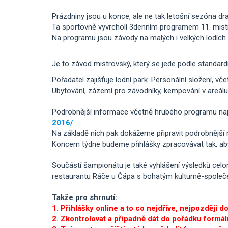
Prázdniny jsou u konce, ale ne tak letošní sezóna dra
Ta sportovně vyvrcholí 3denním programem 11. mistro
Na programu jsou závody na malých i velkých lodích 
Je to závod mistrovský, který se jede podle standard
Pořadatel zajišťuje lodní park. Personální složení, vče
Ubytování, zázemí pro závodníky, kempování v areálu s
Podrobnější informace včetně hrubého programu najde
2016/
Na základě nich pak dokážeme připravit podrobnější ro
Koncem týdne budeme přihlášky zpracovávat tak, aby
Součástí šampionátu je také vyhlášení výsledků celor
restaurantu Ráče u Čápa s bohatým kulturně-společ
Takže pro shrnutí:
1. Přihlášky online a to co nejdříve, nejpozději d
2. Zkontrolovat a případně dát do pořádku formální