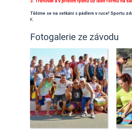
3. Trénovat a v příštím týdnu už ladit formu na š
Těšíme se na setkání s pádlem v ruce! Sportu zda
K.
Fotogalerie ze závodu