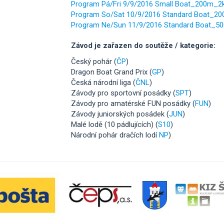
Program Pá/Fri 9/9/2016 Small Boat_200m_
Program So/Sat 10/9/2016 Standard Boat_2
Program Ne/Sun 11/9/2016 Standard Boat_5
Závod je zařazen do soutěže / kategorie:
Český pohár (
ČP
)
Dragon Boat Grand Prix (
GP
)
Česká národní liga (
ČNL
)
Závody pro sportovní posádky (
SPT
)
Závody pro amatérské FUN posádky (
FUN
)
Závody juniorských posádek (
JUN
)
Malé lodě (10 pádlujících) (
S10
)
Národní pohár dračích lodí
NP
)