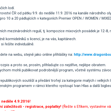
čích lodí.
vství ČR od pátku 9.9. do neděle 11.9. 2016 na kanále národního ol
pro 10 a 20 pádlujících v kategoriích Premier OPEN / WOMEN / MIXED,
ních mezinárodních regulí, tj. kompozice mixových posádek je 12-8, r
tně kormidelníků s licencí, je na vás, kapitánech.
i řešíte individuálně.
te na webu, stejně jako online přihlášky na:
http://www.dragonboa
zpis a proto se, prosím, přihlašujte co nejdříve, nejlépe obratem.
chom mohli publikovat podrobnější program, včetně systému závodů 
epublikových soutěží a předání trofejí za kategorie malých i velkých 
enským programem v rámci kterého vystoupí Ivan Hlas a další bigbe
o neděle 4.9.2016!
 záležitosti - registrace, poplatky!
(Řešte s Efíkem, vystavíme vá