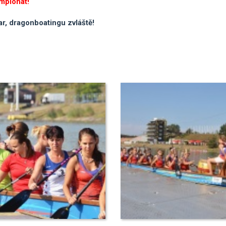
ampionát!
r, dragonboatingu zvláště!