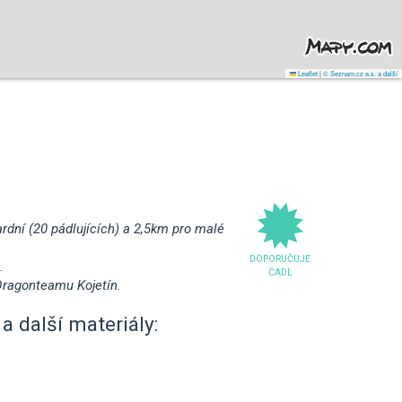
Leaflet
|
© Seznam.cz a.s. a další
rdní (20 pádlujících) a 2,5km pro malé
DOPORUČUJE
.
ČADL
 Dragonteamu Kojetín.
a další materiály: