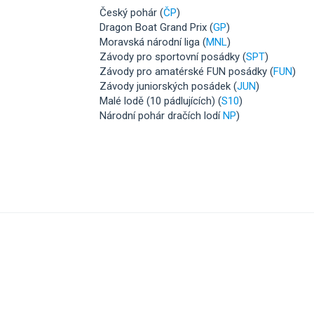
Český pohár (
ČP
)
Dragon Boat Grand Prix (
GP
)
Moravská národní liga (
MNL
)
Závody pro sportovní posádky (
SPT
)
Závody pro amatérské FUN posádky (
FUN
)
Závody juniorských posádek (
JUN
)
Malé lodě (10 pádlujících) (
S10
)
Národní pohár dračích lodí
NP
)