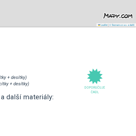
Leaflet
|
© Seznam.cz a.s. a další
tky + desítky)
ítky + desítky)
DOPORUČUJE
ČADL
a další materiály: