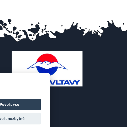
Povolit vše
volit nezbytné